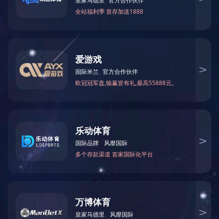
市江南工业园，两大生产
业园，员工
多人，固
2000
资、木业加工、房地产开
业成集团母公司为贵
司、贵港市万升木业有限
广西业成木业有限公司（
工有限公司（灵山，生产
米、刨花板
万立方米、
12
业成集团以产业发展
出发，以”诚信立企、以
信誉第一， 随着经营业
经营理念以及先进的生产