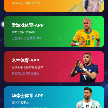
大产业链延伸，引领木业
生产品种
，
涵盖至甲醛、
业链延伸，展示了业成集
在发展历程中，业成
广纳贤才，构建一支业务
运作流程和激励机制，强
型升级。
在不断发展壮大的同
作用，带动林业企业先后
超
万元，以实际行动
5
00
业成集团感恩各界同
朋友们携手奋进，凝聚信
煌！