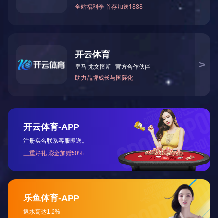
业成集团目前为广西
司业绩领先：
年通过
2015
业，
同
年获得自治区农业
业”行列；
年被认定
2019
会长单位。
业成集团一如既往，
趋势，不断改进完善产品
是业成集团发展路上又一
贵港艾尚嘉家居有限公司
立后五年间增加
个子公
3
崇左市扶绥县人民政府、
项目合作协议，标志着业